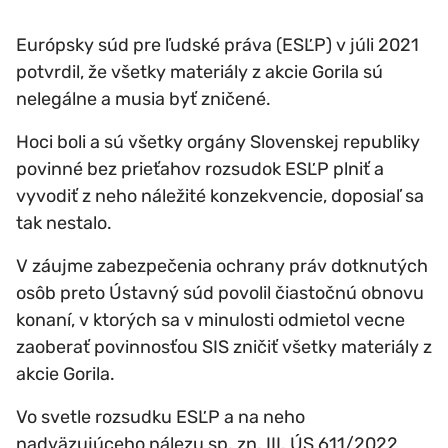
Európsky súd pre ľudské práva (ESĽP) v júli 2021
potvrdil, že všetky materiály z akcie Gorila sú
nelegálne a musia byť zničené.
Hoci boli a sú všetky orgány Slovenskej republiky
povinné bez prieťahov rozsudok ESĽP plniť a
vyvodiť z neho náležité konzekvencie, doposiaľ sa
tak nestalo.
V záujme zabezpečenia ochrany práv dotknutých
osôb preto Ústavný súd povolil čiastočnú obnovu
konaní, v ktorých sa v minulosti odmietol vecne
zaoberať povinnosťou SIS zničiť všetky materiály z
akcie Gorila.
Vo svetle rozsudku ESĽP a na neho
nadväzujúceho nálezu sp. zn. III. ÚS 611/2022