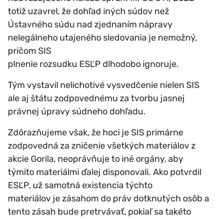
totiž uzavrel, že dohľad iných súdov než
Ústavného súdu nad zjednaním nápravy
nelegálneho utajeného sledovania je nemožný,
pričom SIS
plnenie rozsudku ESĽP dlhodobo ignoruje.
Tým vystavil nelichotivé vysvedčenie nielen SIS
ale aj štátu zodpovednému za tvorbu jasnej
právnej úpravy súdneho dohľadu.
Zdôrazňujeme však, že hoci je SIS primárne
zodpovedná za zničenie všetkých materiálov z
akcie Gorila, neoprávňuje to iné orgány, aby
týmito materiálmi ďalej disponovali. Ako potvrdil
ESĽP, už samotná existencia týchto
materiálov je zásahom do práv dotknutých osôb a
tento zásah bude pretrvávať, pokiaľ sa takéto