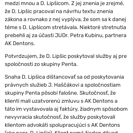
medzi mnou a D. Lipšicom. Z jej znenia je zrejmé,
že D. Lipšic pracoval na návrhu textu znenia
zákona a rovnako z nej vyplýva, že som sa k danej
téme s D. Lipšicom stretávala. Niektoré stretnutia
prebehli aj za účasti JUDr. Petra Kubinu, partnera
AK Dentons.
Potvrdzujem, že D. Lipšic poskytoval služby aj pre
spoločnosti zo skupiny Penta.
Snaha D. Lipšica dištancovať sa od poskytovania
právnych služieb J. Haščákovi a spoločnostiam
skupiny Penta pôsobí falošne. Skutočnosť, že
klienti mali uzatvorenú zmluvu s AK Dentons a
táto im vystavovala aj faktúry, žiadnym spôsobom
nevyvracia skutočnosť, že služby poskytovali
klientom advokáti spolupracujúci s AK Dentons
(ako napr. D. Lipšic). Klient nemá žiaden dôvod