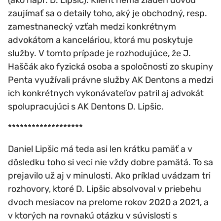
zaujímať sa o detaily toho, aký je obchodný, resp.
zamestnanecký vzťah medzi konkrétnym
advokátom a kanceláriou, ktorá mu poskytuje
služby. V tomto prípade je rozhodujúce, že J.
Haščák ako fyzická osoba a spoločnosti zo skupiny
Penta využívali právne služby AK Dentons a medzi
ich konkrétnych vykonávateľov patril aj advokát
spolupracujúci s AK Dentons D. Lipšic.
*******************
Daniel Lipšic má teda asi len krátku pamäť a v
dôsledku toho si veci nie vždy dobre pamätá. To sa
prejavilo už aj v minulosti. Ako príklad uvádzam tri
rozhovory, ktoré D. Lipšic absolvoval v priebehu
dvoch mesiacov na prelome rokov 2020 a 2021, a
v ktorých na rovnakú otázku v súvislosti s