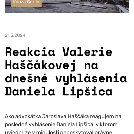
Kauza Gorila
21.3.2024
Reakcia Valerie
Haščákovej na
dnešné vyhlásenia
Daniela Lipšica
Ako advokátka Jaroslava Haščáka reagujem na
posledné vyhlásenie Daniela Lipšica, v ktorom
uviedol, že v minulosti neposkytoval právne