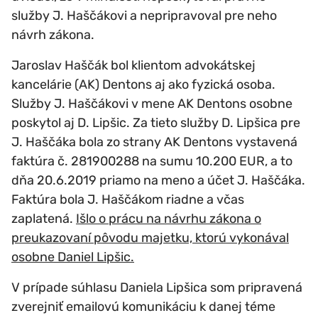
služby J. Haščákovi a nepripravoval pre neho
návrh zákona.
Jaroslav Haščák bol klientom advokátskej
kancelárie (AK) Dentons aj ako fyzická osoba.
Služby J. Haščákovi v mene AK Dentons osobne
poskytol aj D. Lipšic. Za tieto služby D. Lipšica pre
J. Haščáka bola zo strany AK Dentons vystavená
faktúra č. 281900288 na sumu 10.200 EUR, a to
dňa 20.6.2019 priamo na meno a účet J. Haščáka.
Faktúra bola J. Haščákom riadne a včas
zaplatená.
Išlo o prácu na návrhu zákona o
preukazovaní pôvodu majetku, ktorú vykonával
osobne Daniel Lipšic.
V prípade súhlasu Daniela Lipšica som pripravená
zverejniť emailovú komunikáciu k danej téme