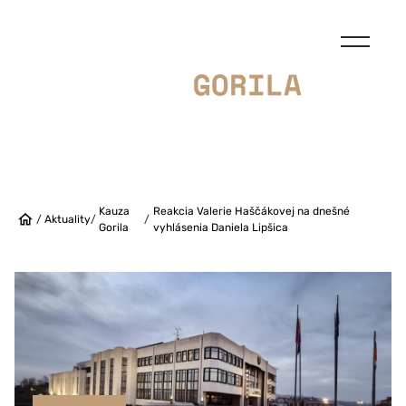
Kauza
Reakcia Valerie Haščákovej na dnešné
/
Aktuality
/
/
Gorila
vyhlásenia Daniela Lipšica