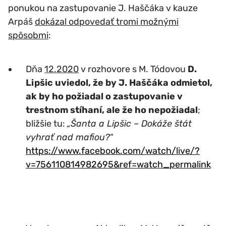
ponukou na zastupovanie J. Haščáka v kauze
Arpáš
dokázal odpovedať tromi možnými
spôsobmi
:
Dňa
12.2020
v rozhovore s M. Tódovou
D.
Lipšic uviedol, že by J. Haščáka odmietol,
ak by ho požiadal o zastupovanie v
trestnom stíhaní, ale že ho nepožiadal
;
bližšie tu:
„Šanta a Lipšic – Dokáže štát
vyhrať nad mafiou?
“
https://www.facebook.com/watch/live/?
v=756110814982695&ref=watch_permalink