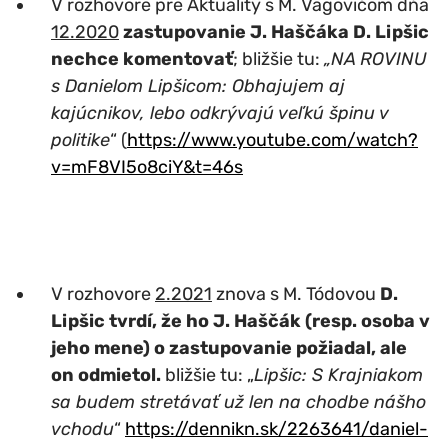
V rozhovore pre Aktuality s M. Vagovičom dňa
12.2020
zastupovanie J. Haščáka D. Lipšic
nechce komentovať
; bližšie tu:
„NA ROVINU
s Danielom Lipšicom: Obhajujem aj
kajúcnikov, lebo odkrývajú veľkú špinu v
politike
“ (
https://www.youtube.com/watch?
v=mF8VI5o8ciY&t=46s
V rozhovore
2.2021
znova s M. Tódovou
D.
Lipšic tvrdí, že ho J. Haščák (resp. osoba v
jeho mene) o zastupovanie požiadal, ale
on odmietol.
bližšie tu: „
Lipšic: S Krajniakom
sa budem stretávať už len na chodbe nášho
vchodu
“
https://dennikn.sk/2263641/daniel-