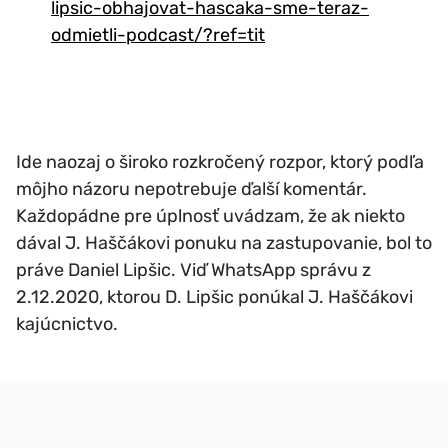
lipsic-obhajovat-hascaka-sme-teraz-
odmietli-podcast/?ref=tit
Ide naozaj o široko rozkročený rozpor, ktorý podľa
môjho názoru nepotrebuje ďalší komentár.
Každopádne pre úplnosť uvádzam, že ak niekto
dával J. Haščákovi ponuku na zastupovanie, bol to
práve Daniel Lipšic. Viď WhatsApp správu z
2.12.2020, ktorou D. Lipšic ponúkal J. Haščákovi
kajúcnictvo.