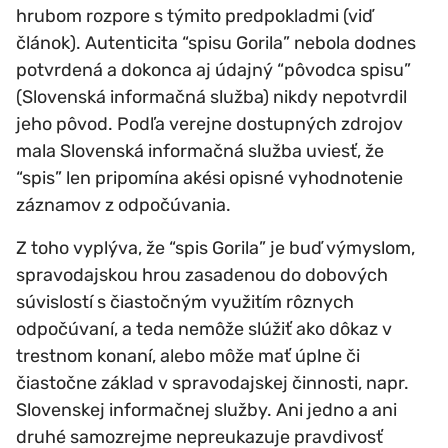
hrubom rozpore s týmito predpokladmi (viď
článok). Autenticita “spisu Gorila” nebola dodnes
potvrdená a dokonca aj údajný “pôvodca spisu”
(Slovenská informačná služba) nikdy nepotvrdil
jeho pôvod. Podľa verejne dostupných zdrojov
mala Slovenská informačná služba uviesť, že
“spis” len pripomína akési opisné vyhodnotenie
záznamov z odpočúvania.
Z toho vyplýva, že “spis Gorila” je buď výmyslom,
spravodajskou hrou zasadenou do dobových
súvislostí s čiastočným využitím rôznych
odpočúvaní, a teda nemôže slúžiť ako dôkaz v
trestnom konaní, alebo môže mať úplne či
čiastočne základ v spravodajskej činnosti, napr.
Slovenskej informačnej služby. Ani jedno a ani
druhé samozrejme nepreukazuje pravdivosť