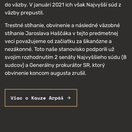
do väzby. V januári 2021 ich však Najvyšší súd z
väzby prepustil.
Trestné stíhanie, obvinenie a následné väzobné
stíhanie Jaroslava Haščáka v tejto predmetnej
veci považujeme od začiatku za šikanózne a
nezákonné. Toto naše stanovisko podporili už
svojim rozhodnutím 2 senáty Najvyššieho súdu (8
sudcov) a Generálny prokurátor SR, ktorý
obvinenie koncom augusta zrušil.
Viac o Kauze Arpáš