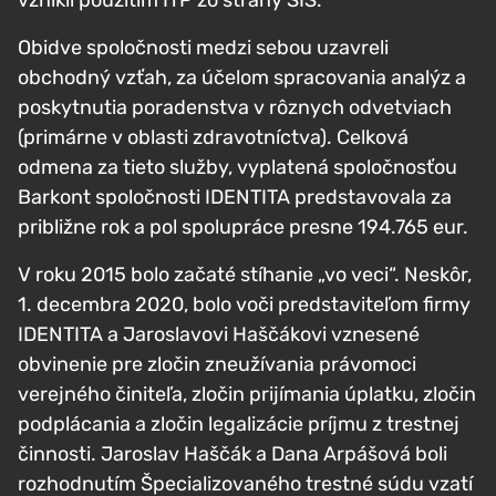
vznikli použitím ITP zo strany SIS.
Obidve spoločnosti medzi sebou uzavreli
obchodný vzťah, za účelom spracovania analýz a
poskytnutia poradenstva v rôznych odvetviach
(primárne v oblasti zdravotníctva). Celková
odmena za tieto služby, vyplatená spoločnosťou
Barkont spoločnosti IDENTITA predstavovala za
približne rok a pol spolupráce presne 194.765 eur.
V roku 2015 bolo začaté stíhanie „vo veci“. Neskôr,
1. decembra 2020, bolo voči predstaviteľom firmy
IDENTITA a Jaroslavovi Haščákovi vznesené
obvinenie pre zločin zneužívania právomoci
verejného činiteľa, zločin prijímania úplatku, zločin
podplácania a zločin legalizácie príjmu z trestnej
činnosti. Jaroslav Haščák a Dana Arpášová boli
rozhodnutím Špecializovaného trestné súdu vzatí