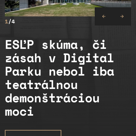
1
/4
ESĽP skúma, či
zásah v Digital
Parku nebol iba
teatrálnou
demonštráciou
moci