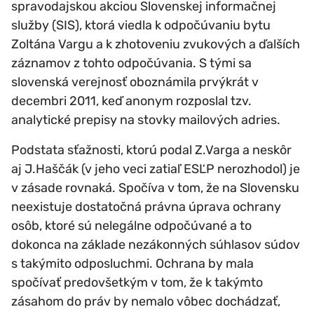
spravodajskou akciou Slovenskej informačnej
služby (SIS), ktorá viedla k odpočúvaniu bytu
Zoltána Vargu a k zhotoveniu zvukových a ďalších
záznamov z tohto odpočúvania. S tými sa
slovenská verejnosť oboznámila prvýkrát v
decembri 2011, keď anonym rozposlal tzv.
analytické prepisy na stovky mailových adries.
Podstata sťažnosti, ktorú podal Z.Varga a neskôr
aj J.Haščák (v jeho veci zatiaľ ESĽP nerozhodol) je
v zásade rovnaká. Spočíva v tom, že na Slovensku
neexistuje dostatočná právna úprava ochrany
osôb, ktoré sú nelegálne odpočúvané a to
dokonca na základe nezákonných súhlasov súdov
s takýmito odposluchmi. Ochrana by mala
spočívať predovšetkým v tom, že k takýmto
zásahom do práv by nemalo vôbec dochádzať,