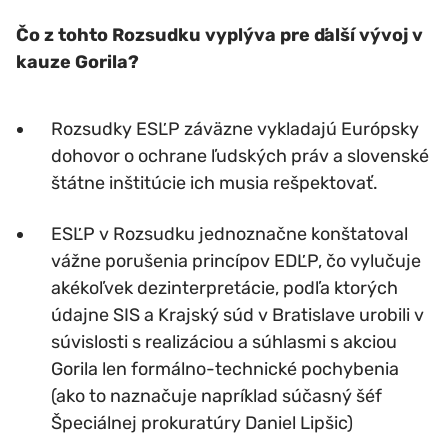
Čo z tohto Rozsudku vyplýva pre ďalší vývoj v
kauze Gorila?
Rozsudky ESĽP záväzne vykladajú Európsky
dohovor o ochrane ľudských práv a slovenské
štátne inštitúcie ich musia rešpektovať.
ESĽP v Rozsudku jednoznačne konštatoval
vážne porušenia princípov EDĽP, čo vylučuje
akékoľvek dezinterpretácie, podľa ktorých
údajne SIS a Krajský súd v Bratislave urobili v
súvislosti s realizáciou a súhlasmi s akciou
Gorila len formálno-technické pochybenia
(ako to naznačuje napríklad súčasný šéf
Špeciálnej prokuratúry Daniel Lipšic)