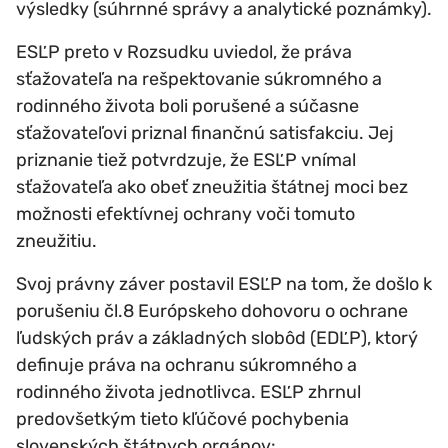
výsledky (súhrnné správy a analytické poznámky).
ESĽP preto v Rozsudku uviedol, že práva
sťažovateľa na rešpektovanie súkromného a
rodinného života boli porušené a súčasne
sťažovateľovi priznal finančnú satisfakciu. Jej
priznanie tiež potvrdzuje, že ESĽP vnímal
sťažovateľa ako obeť zneužitia štátnej moci bez
možnosti efektívnej ochrany voči tomuto
zneužitiu.
Svoj právny záver postavil ESĽP na tom, že došlo k
porušeniu čl.8 Európskeho dohovoru o ochrane
ľudských práv a základných slobôd (EDĽP), ktorý
definuje práva na ochranu súkromného a
rodinného života jednotlivca. ESĽP zhrnul
predovšetkým tieto kľúčové pochybenia
slovenských štátnych orgánov: