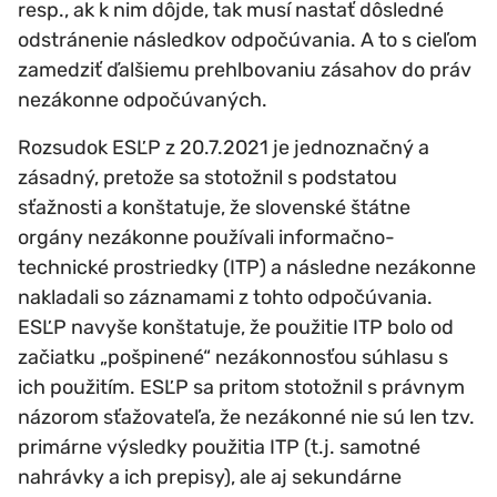
resp., ak k nim dôjde, tak musí nastať dôsledné
odstránenie následkov odpočúvania. A to s cieľom
zamedziť ďalšiemu prehlbovaniu zásahov do práv
nezákonne odpočúvaných.
Rozsudok ESĽP z 20.7.2021 je jednoznačný a
zásadný, pretože sa stotožnil s podstatou
sťažnosti a konštatuje, že slovenské štátne
orgány nezákonne používali informačno-
technické prostriedky (ITP) a následne nezákonne
nakladali so záznamami z tohto odpočúvania.
ESĽP navyše konštatuje, že použitie ITP bolo od
začiatku „pošpinené“ nezákonnosťou súhlasu s
ich použitím. ESĽP sa pritom stotožnil s právnym
názorom sťažovateľa, že nezákonné nie sú len tzv.
primárne výsledky použitia ITP (t.j. samotné
nahrávky a ich prepisy), ale aj sekundárne