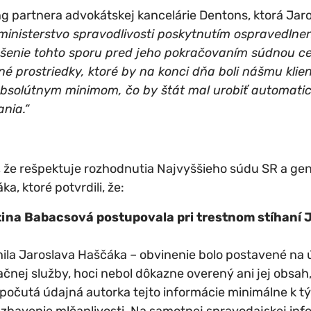
 partnera advokátskej kancelárie Dentons, ktorá Jaro
ministerstvo spravodlivosti poskytnutím
ospravedlnen
iešenie tohto sporu pred jeho pokračovaním súdnou c
né prostriedky,
ktoré by na konci dňa boli nášmu klien
absolútnym minimom, čo by štát mal urobiť automati
nia.“
, že rešpektuje rozhodnutia Najvyššieho súdu SR a ge
a, ktoré potvrdili, že:
ina Babacsová postupovala pri trestnom stíhaní 
ila Jaroslava Haščáka – obvinenie bolo postavené na 
čnej služby, hoci nebol dôkazne overený ani jej obsah,
počutá údajná autorka tejto informácie minimálne k t
bavenie mlčanlivosti. Na samotnej spravodajskej info