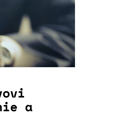
vovi
nie a