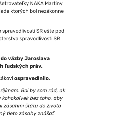
yšetrovateľky NAKA Martiny
lade ktorých bol nezákonne
 spravodlivosti SR ešte pod
sterstva spravodlivosti SR
e do väzby Jaroslava
h ľudských práv.
čákovi
ospravedlnilo
.
rijímam. Bol by som rád, ak
u kohokoľvek bez toho, aby
mi zásahmi štátu do života
ený tieto zásahy znášať