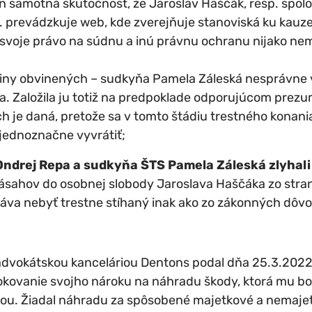
n samotná skutočnosť, že Jaroslav Haščák, resp. spol
p. prevádzkuje web, kde zverejňuje stanoviská ku kauze
svoje právo na súdnu a inú právnu ochranu nijako n
iny obvinených – sudkyňa Pamela Záleská nesprávne 
a. Založila ju totiž na predpoklade odporujúcom prezu
h je daná, pretože sa v tomto štádiu trestného konani
jednoznačne vyvrátiť;
ndrej Repa a sudkyňa ŠTS Pamela Záleská zlyhali 
sahov do osobnej slobody Jaroslava Haščáka zo stran
ráva nebyť trestne stíhaný inak ako zo zákonných dôv
dvokátskou kanceláriou Dentons podal dňa 25.3.2022 
rokovanie svojho nároku na náhradu škody, ktorá mu 
ou. Žiadal náhradu za spôsobené majetkové a nemaje