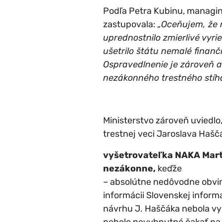
Podľa Petra Kubinu, managing
zastupovala:
„Oceňujem, že 
uprednostnilo zmierlivé vyr
ušetrilo štátu nemalé finanč
Ospravedlnenie je zároveň 
nezákonného trestného stíha
Ministerstvo zároveň uviedlo
trestnej veci Jaroslava Haščák
vyšetrovateľka NAKA Mart
nezákonne,
keďže
– absolútne nedôvodne obvin
informácii Slovenskej informa
návrhu J. Haščáka nebola vy
nebolo nevyhnutné čakať na z