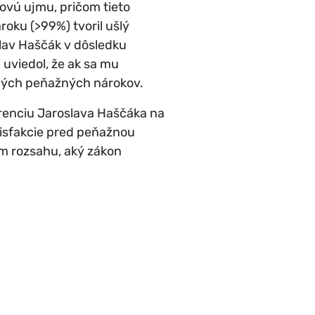
ovú ujmu, pričom tieto
oku (>99%) tvoril ušlý
lav Haščák v dôsledku
 uviedol, že ak sa mu
ených peňažných nárokov.
erenciu Jaroslava Haščáka na
isfakcie pred peňažnou
m rozsahu, aký zákon