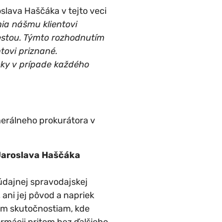
slava Haščáka v tejto veci
ia nášmu klientovi
estou. Týmto rozhodnutím
tovi priznané.
cky v prípade každého
nerálneho prokurátora v
Jaroslava Haščáka
údajnej spravodajskej
 ani jej pôvod a napriek
ým skutočnostiam, kde
rmácii pritom bez ďalšieho