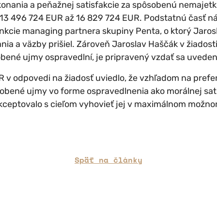
 konania a peňažnej satisfakcie za spôsobenú nemajetk
 13 496 724 EUR až 16 829 724 EUR. Podstatnú časť nár
nkcie managing partnera skupiny Penta, o ktorý Jaros
ia a väzby prišiel. Zároveň Jaroslav Haščák v žiadosti
obené ujmy ospravedlní, je pripravený vzdať sa uved
SR v odpovedi na žiadosť uviedlo, že vzhľadom na pref
obené ujmy vo forme ospravedlnenia ako morálnej sat
kceptovalo s cieľom vyhovieť jej v maximálnom možno
Späť na články