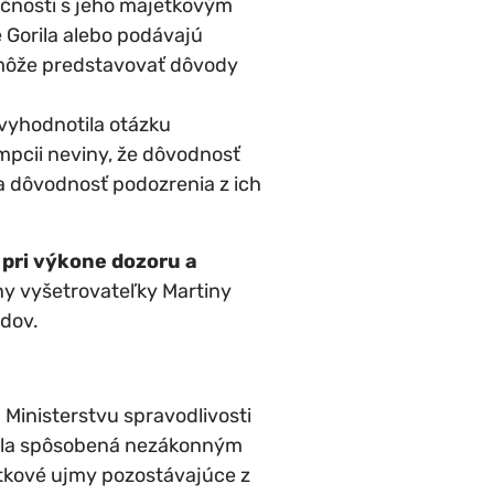
očnosti s jeho majetkovým
 Gorila alebo podávajú
emôže predstavovať dôvody
vyhodnotila otázku
mpcii neviny, že dôvodnosť
a dôvodnosť podozrenia z ich
pri výkone dozoru a
y vyšetrovateľky Martiny
odov.
Ministerstvu spravodlivosti
bola spôsobená nezákonným
tkové ujmy pozostávajúce z