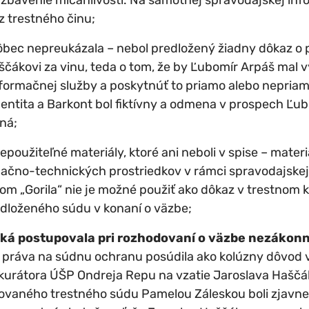
z trestného činu;
ôbec nepreukázala – nebol predložený žiadny dôkaz o
čákovi za vinu, teda o tom, že by Ľubomír Arpáš mal vy
nformačnej služby a poskytnúť to priamo alebo nepriam
entita a Barkont bol fiktívny a odmena v prospech Ľu
ná;
epoužiteľné materiály, ktoré ani neboli v spise – mater
ačno-technických prostriedkov v rámci spravodajskej
m „Gorila“ nie je možné použiť ako dôkaz v trestnom k
edloženého súdu v konaní o väzbe;
ká postupovala pri rozhodovaní o väzbe nezákon
a práva na súdnu ochranu posúdila ako kolúzny dôvod 
urátora ÚŠP Ondreja Repu na vzatie Jaroslava Haščák
ovaného trestného súdu Pamelou Záleskou boli zjavn