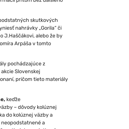
 podstatných skutkových
niesť nahrávky „Gorila“ či
o J.Haščákovi, alebo že by
bomíra Arpáša v tomto
iály pochádzajúce z
 akcie Slovenskej
onaní, pričom tieto materiály
ne,
keďže
väzby – dôvody kolúznej
a do kolúznej väzby a
e neopodstatnené a