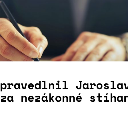
pravedlnil Jarosla
za nezákonné stíha