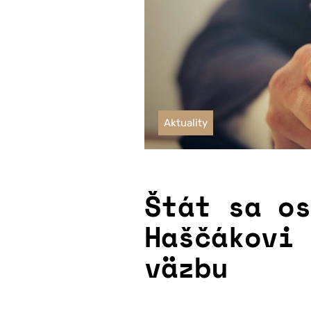
Aktuality
Štát sa os
Haščákovi 
väzbu