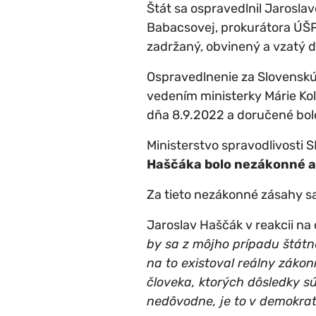
Štát sa ospravedlnil Jarosl
Babacsovej, prokurátora ÚŠP
zadržaný, obvinený a vzatý d
Ospravedlnenie za Slovenskú 
vedením ministerky Márie Kolí
dňa 8.9.2022 a doručené bol
Ministerstvo spravodlivosti 
Haščáka bolo nezákonné a
Za tieto nezákonné zásahy sa
Jaroslav Haščák v reakcii na
by sa z môjho prípadu štátn
na to existoval reálny záko
človeka, ktorých dôsledky s
nedôvodne, je to v demokrat