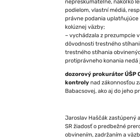
nepreskúmateľné, nakoľko le
podielom, vlastní médiá, res
právne podania uplatňujúce 
kolúznej väzby;
– vychádzala z prezumpcie v
dôvodnosti trestného stíhani
trestného stíhania obvinenýc
protiprávneho konania nedá 
dozorový prokurátor ÚŠP O
kontroly
nad zákonnosťou zá
Babacsovej, ako aj do jeho p
Jaroslav Haščák zastúpený a
SR žiadosť o predbežné pre
obvinením, zadržaním a väzb