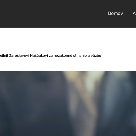
Domov
A
edlnil Jaroslavovi Haščákovi za nezákonné stíhanie a väzbu