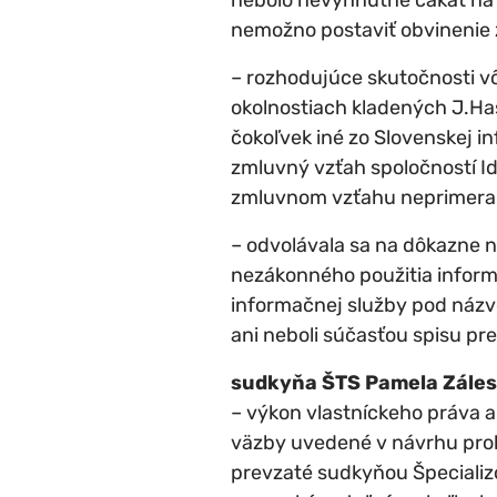
nemožno postaviť obvinenie 
– rozhodujúce skutočnosti v
okolnostiach kladených J.Haš
čokoľvek iné zo Slovenskej i
zmluvný vzťah spoločností Id
zmluvnom vzťahu neprimera
– odvolávala sa na dôkazne n
nezákonného použitia inform
informačnej služby pod názvo
ani neboli súčasťou spisu pr
sudkyňa ŠTS Pamela Záles
– výkon vlastníckeho práva 
väzby uvedené v návrhu prok
prevzaté sudkyňou Špecializ