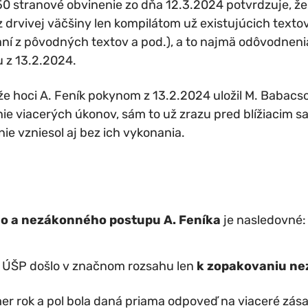
0 stranové obvinenie zo dňa 12.3.2024 potvrdzuje, že 
z drvivej väčšiny len kompilátom už existujúcich texto
aní z pôvodných textov a pod.), a to najmä odôvodneni
 z 13.2.2024.
, že hoci A. Feník pokynom z 13.2.2024 uložil M. Baba
e viacerých úkonov, sám to už zrazu pred blížiacim 
ie vzniesol aj bez ich vykonania.
o a nezákonného postupu A. Feníka
je nasledovné:
m ÚŠP došlo v značnom rozsahu len
k zopakovaniu ne
mer rok a pol bola daná priama odpoveď na viaceré zá