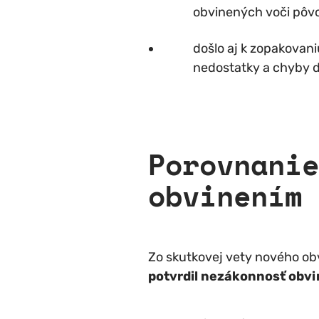
obvinených voči pôv
došlo aj k zopakovan
nedostatky a chyby d
Porovnanie
obvinením 
Zo skutkovej vety nového obv
potvrdil nezákonnosť obvi