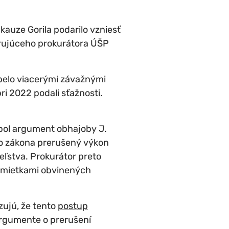
kauze Gorila podarilo vzniesť
rujúceho prokurátora ÚŠP
pelo viacerými závažnými
i 2022 podali sťažnosti.
 bol argument obhajoby J.
zo zákona prerušený výkon
eľstva. Prokurátor preto
námietkami obvinených
zujú, že tento
postup
 argumente o prerušení