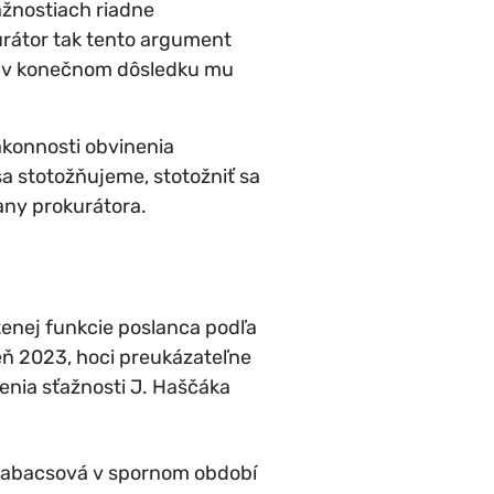
ažnostiach riadne
rátor tak tento argument
l a v konečnom dôsledku mu
konnosti obvinenia
sa stotožňujeme, stotožniť sa
any prokurátora.
tenej funkcie poslanca podľa
seň 2023, hoci preukázateľne
enia sťažnosti J. Haščáka
. Babacsová v spornom období