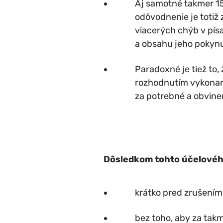
Aj samotné takmer 15
odôvodnenie je totiž 
viacerých chýb v pís
a obsahu jeho pokynu
Paradoxné je tiež to
rozhodnutím vykonani
za potrebné a obvinen
Dôsledkom tohto účelovéh
krátko pred zrušení
bez toho, aby za tak