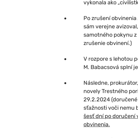
vykonala ako „civilistk
Po zrušení obvinenia 
sám verejne avizoval
samotného pokynu z 1
zrušenie obvinení.)
V rozpore s lehotou p
M. Babacsová splní je
Následne, prokurátor
novely Trestného por
29.2.2024 (doručené 
sťažnosti voči nemu
šesť dní po doručení
obvinenia.