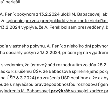
a“ neriešil.
A. Feník pokynom z 13.2.2024 uložil M. Babacsovej, aby
, že
splnenie pokynu predpokladá v horizonte niekoľko
3.2.2024 vyplýva, že A. Feník bol sám presvedčený, ž
odľa vlastného pokynu, A. Feník o niekoľko dní pokyno
ho obsiahly pokyn z 13.2.2024, pričom jej na vyjadren
, s vedomím, že ústavný súd rozhodnutím zo dňa 28.2
iadku k zrušeniu ÚŠP, že Babacsová splnenie jeho poky
na ÚŠP 6.3.2024) do zrušenia ÚŠP nestihne a že ak by
 bude s najväčšou pravdepodobnosťou rozhodovať gen
 vyjadrenia M. Babacsovej
prvýkrát
vo svojej kariére 