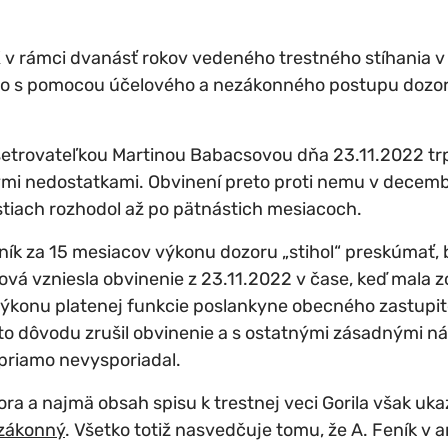
K v rámci dvanásť rokov vedeného trestného stíhania v 
 to s pomocou účelového a nezákonného postupu dozo
etrovateľkou Martinou Babacsovou dňa 23.11.2022 tr
mi nedostatkami. Obvinení preto proti nemu v decembr
stiach rozhodol až po pätnástich mesiacoch.
ník za 15 mesiacov výkonu dozoru „stihol“ preskúmať,
ová vzniesla obvinenie z 23.11.2022 v čase, keď mala 
výkonu platenej funkcie poslankyne obecného zastupit
to dôvodu zrušil obvinenie a s ostatnými zásadnými 
 priamo nevysporiadal.
ra a najmä obsah spisu k trestnej veci Gorila však uka
ezákonný
. Všetko totiž nasvedčuje tomu, že A. Feník v