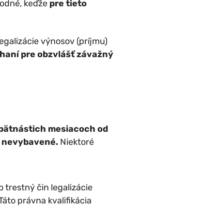
odné, keďže
pre tieto
egalizácie výnosov (príjmu)
tíhaní pre obzvlášť závažný
 pätnástich mesiacoch od
a nevybavené.
Niektoré
trestný čin legalizácie
Táto právna kvalifikácia