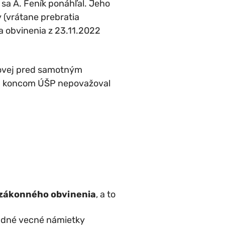
sa A. Feník ponáhľal. Jeho
v (vrátane prebratia
a obvinenia z 23.11.2022
csovej pred samotným
sa koncom ÚŠP nepovažoval
zákonného obvinenia
, a to
sadné vecné námietky