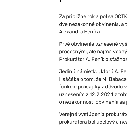
Za približne rok a pol sa OČT
dve nezákonné obvinenia, a
Alexandra Feníka.
Prvé obvinenie vznesené vyš
procesnými, ale najmä vecný
Prokurátor A. Feník o sťažno
Jedinú námietku, ktorú A. Fe
Haščáka o tom, že M. Babacs
funkcie policajtky z dôvodu 
uznesením z 12.2.2024 z toh
o nezákonnosti obvinenia sa
Verejné vystúpenia prokuráto
prokurátora bol účelový a n