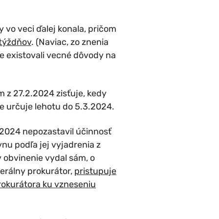
 vo veci ďalej konala, pričom
 týždňov
. (Naviac, zo znenia
e existovali vecné dôvody na
m z 27.2.2024 zisťuje, kedy
ie určuje lehotu do 5.3.2024.
.2024 nepozastavil účinnosť
nu podľa jej vyjadrenia z
 obvinenie vydal sám, o
erálny prokurátor,
pristupuje
prokurátora ku vzneseniu