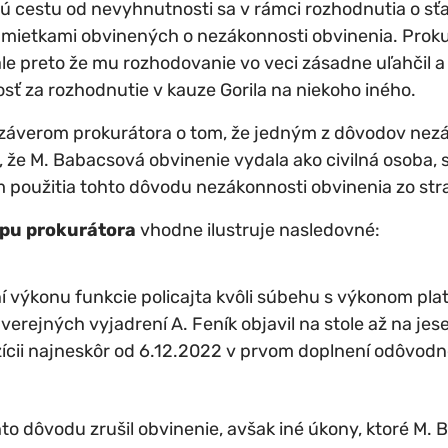
ú cestu od nevyhnutnosti sa v rámci rozhodnutia o sť
mietkami obvinených o nezákonnosti obvinenia. Proku
l, ale preto že mu rozhodovanie vo veci zásadne uľahči
ť za rozhodnutie v kauze Gorila na niekoho iného.
záverom prokurátora o tom, že jedným z dôvodov nezá
, že M. Babacsová obvinenie vydala ako civilná osoba, 
 použitia tohto dôvodu nezákonnosti obvinenia zo str
pu prokurátora
vhodne ilustruje nasledovné:
 výkonu funkcie policajta kvôli súbehu s výkonom pla
 verejných vyjadrení A. Feník objavil na stole až na je
zícii najneskôr od 6.12.2022 v prvom doplnení odôvodn
hto dôvodu zrušil obvinenie, avšak iné úkony, ktoré M