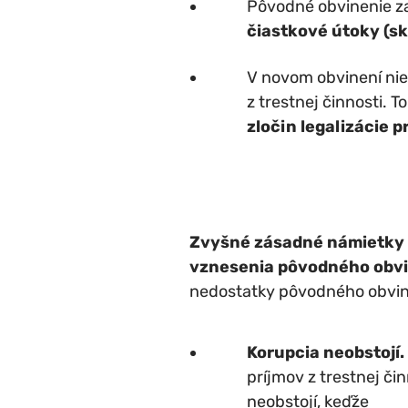
Pôvodné obvinenie za
čiastkové útoky (sk
V novom obvinení nie 
z trestnej činnosti. T
zločin legalizácie 
Zvyšné zásadné námietky o
vznesenia pôvodného obvi
nedostatky pôvodného obvinen
Korupcia neobstojí.
príjmov z trestnej či
neobstojí, keďže