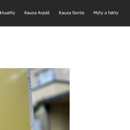
ktuality
Kauza Arpáš
Kauza Gorila
Mýty a fakty