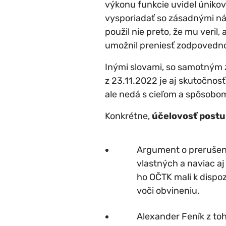
výkonu funkcie uvidel únikov
vysporiadať so zásadnými ná
použil nie preto, že mu veri
umožnil preniesť zodpovednos
Inými slovami, so samotným 
z 23.11.2022 je aj skutočnosť
ale nedá s cieľom a spôsobom
Konkrétne,
účelovosť postu
Argument o prerušení
vlastných a naviac aj
ho OČTK mali k dispo
voči obvineniu.
Alexander Feník z to