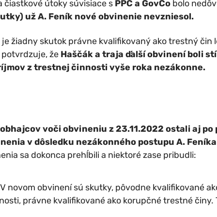
 čiastkové útoky súvisiace s
PPC a GovCo
bolo nedôv
utky) už A. Feník nové obvinenie nevzniesol.
je žiadny skutok právne kvalifikovaný ako trestný čin l
o potvrdzuje, že
Haščák a traja ďalší obvinení boli s
príjmov z trestnej činnosti vyše roka nezákonne.
bhajcov voči obvineniu z 23.11.2022 ostali aj po
nenia v dôsledku nezákonného postupu A. Feník
ia sa dokonca prehĺbili a niektoré zase pribudli:
V novom obvinení sú skutky, pôvodne kvalifikované ako 
nnosti, právne kvalifikované ako korupčné trestné činy. 