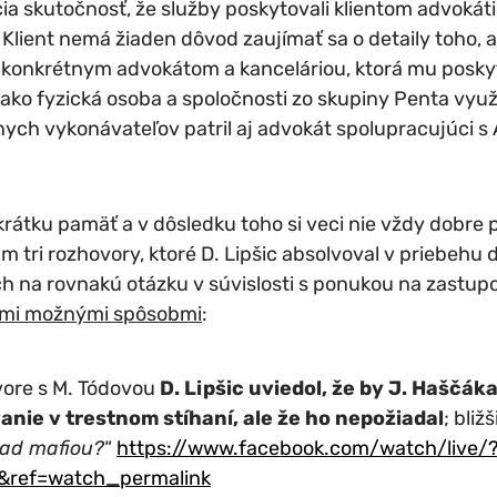
 skutočnosť, že služby poskytovali klientom advokáti
. Klient nemá žiaden dôvod zaujímať sa o detaily toho, 
onkrétnym advokátom a kanceláriou, ktorá mu poskyt
 ako fyzická osoba a spoločnosti zo skupiny Penta využ
ych vykonávateľov patril aj advokát spolupracujúci s 
 krátku pamäť a v dôsledku toho si veci nie vždy dobre p
am tri rozhovory, ktoré D. Lipšic absolvoval v priebeh
ch na rovnakú otázku v súvislosti s ponukou na zastup
omi možnými spôsobmi
:
ore s M. Tódovou
D. Lipšic uviedol, že by J. Haščák
anie v trestnom stíhaní, ale že ho nepožiadal
; bliž
nad mafiou?
“
https://www.facebook.com/watch/live/
&ref=watch_permalink