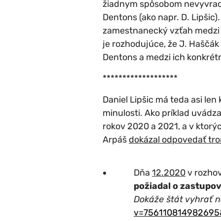
žiadnym spôsobom nevyvracia
Dentons (ako napr. D. Lipšic)
zamestnanecký vzťah medzi k
je rozhodujúce, že J. Haščák
Dentons a medzi ich konkrétn
*******************
Daniel Lipšic má teda asi len
minulosti. Ako príklad uvádz
rokov 2020 a 2021, a v ktorý
Arpáš
dokázal odpovedať tr
Dňa
12.2020
v rozhov
požiadal o zastupov
Dokáže štát vyhrať 
v=756110814982695