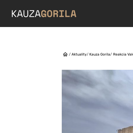
/
Aktuality
/
Kauza Gorila
/
Reakcia Val