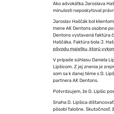
Ako advokátka Jaroslava Hašč
minulosti neposkytoval právn
Jaroslav Haščák bol klientom
mene AK Dentons osobne poskyt
Dentons vystavená faktúra č
Haščáka. Faktúra bola J. Ha
pôvodu majetku, ktorú vykoná
V prípade súhlasu Daniela L
Lipšicom. Z jej znenia je zre
som sa k danej téme s D. Lipš
partnera AK Dentons.
Potvrdzujem, že D. Lipšic pos
Snaha D. Lipšica dištancova
pôsobí falošne. Skutočnosť, ž