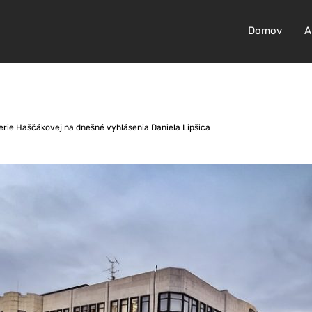
Domov
A
erie Haščákovej na dnešné vyhlásenia Daniela Lipšica