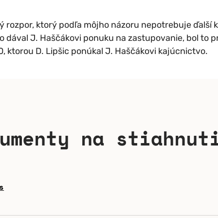
ný rozpor, ktorý podľa môjho názoru nepotrebuje ďalš
o dával J. Haščákovi ponuku na zastupovanie, bol to pr
 ktorou D. Lipšic ponúkal J. Haščákovi kajúcnictvo.
umenty na stiahnut
s