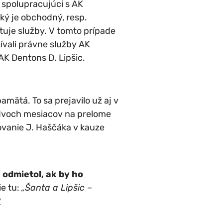
 spolupracujúci s AK
aký je obchodný, resp.
uje služby. V tomto prípade
ívali právne služby AK
AK Dentons D. Lipšic.
amätá. To sa prejavilo už aj v
u dvoch mesiacov na prelome
ovanie J. Haščáka v kauze
a odmietol, ak by ho
šie tu:
„Šanta a Lipšic –
?