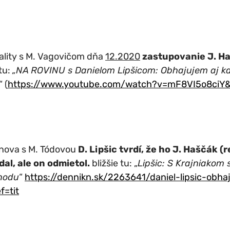
ality s M. Vagovičom dňa
12.2020
zastupovanie J. Ha
 tu:
„NA ROVINU s Danielom Lipšicom: Obhajujem aj ka
“ (
https://www.youtube.com/watch?v=mF8VI5o8ciY
nova s M. Tódovou
D. Lipšic tvrdí, že ho J. Haščák (
al, ale on odmietol.
bližšie tu: „
Lipšic: S Krajniakom
hodu
“
https://dennikn.sk/2263641/daniel-lipsic-obh
f=tit