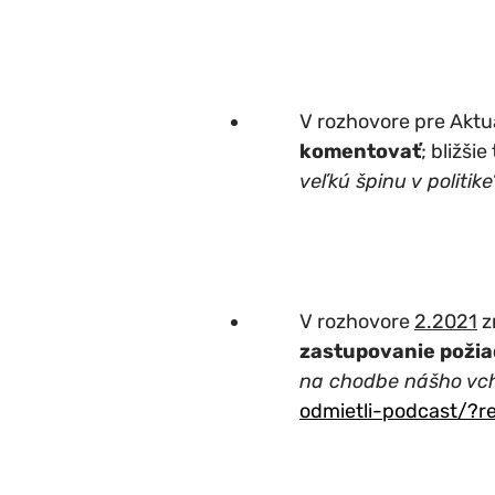
V rozhovore pre Aktu
komentovať
; bližšie
veľkú špinu v politike
V rozhovore
2.2021
z
zastupovanie požiad
na chodbe nášho vc
odmietli-podcast/?re