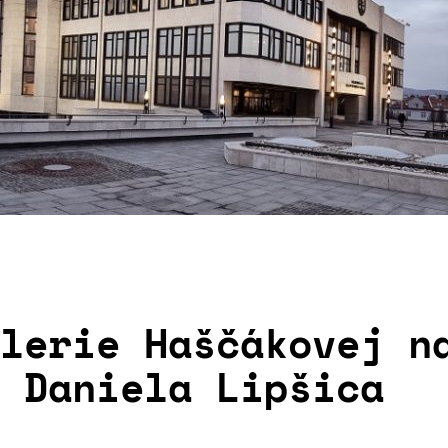
lerie Haščákovej n
 Daniela Lipšica