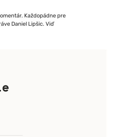
í komentár. Každopádne pre
áve Daniel Lipšic. Viď
ie