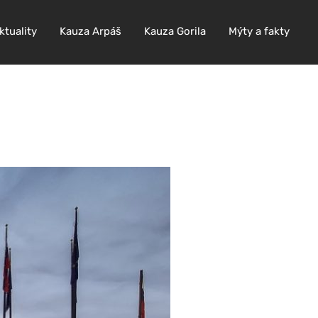
ktuality
Kauza Arpáš
Kauza Gorila
Mýty a fakty