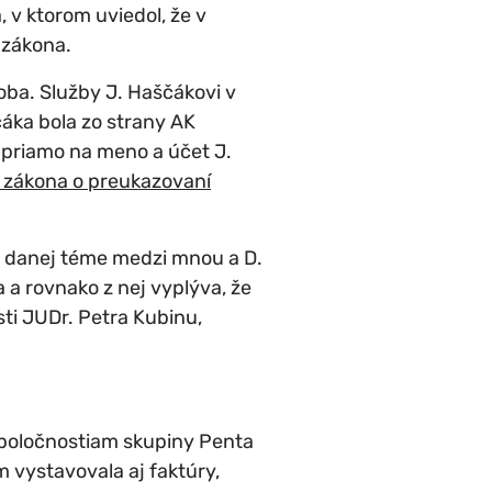
 v ktorom uviedol, že v
 zákona.
oba. Služby J. Haščákovi v
čáka bola zo strany AK
priamo na meno a účet J.
u zákona o preukazovaní
k danej téme medzi mnou a D.
a a rovnako z nej vyplýva, že
sti JUDr. Petra Kubinu,
spoločnostiam skupiny Penta
m vystavovala aj faktúry,