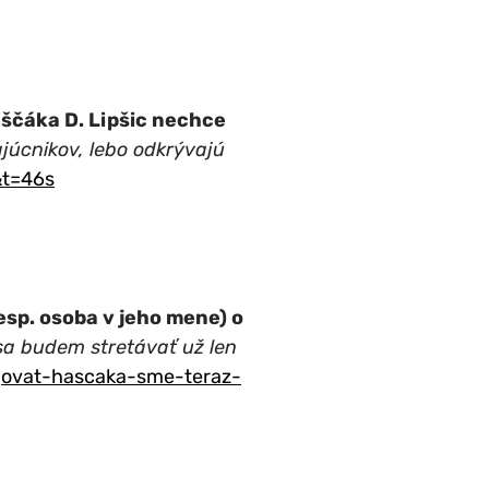
ščáka D. Lipšic nechce
júcnikov, lebo odkrývajú
&t=46s
resp. osoba v jeho mene) o
 sa budem stretávať už len
ajovat-hascaka-sme-teraz-