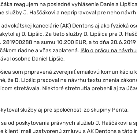
áka reagujem na posledné vyhlásenie Daniela Lipšica,
e služby J. Haščákovi a nepripravoval pre neho návrh
 advokátskej kancelárie (AK) Dentons aj ako fyzická os
ol aj D. Lipšic. Za tieto služby D. Lipšica pre J. Haš
. 281900288 na sumu 10.200 EUR, a to dňa 20.6.2019 
ščákom riadne a včas zaplatená.
Išlo o prácu na návrh
val osobne Daniel Lipšic.
ipšica som pripravená zverejniť emailovú komunikáciu 
jmé, že D. Lipšic pracoval na návrhu textu znenia zákon
icom stretávala. Niektoré stretnutia prebehli aj za úča
kytoval služby aj pre spoločnosti zo skupiny Penta.
ť sa od poskytovania právnych služieb J. Haščákovi a 
e klienti mali uzatvorenú zmluvu s AK Dentons a táto i