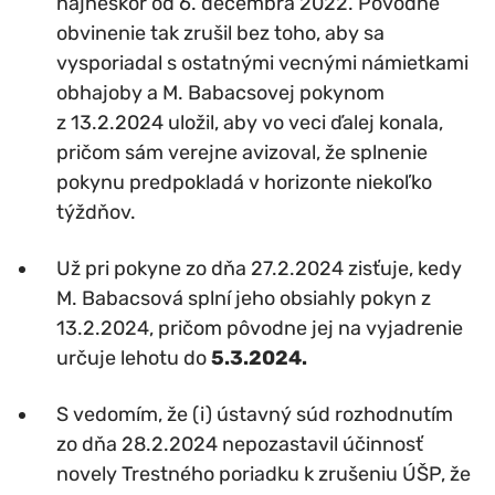
najneskôr od 6. decembra 2022. Pôvodné
obvinenie tak zrušil bez toho, aby sa
vysporiadal s ostatnými vecnými námietkami
obhajoby a M. Babacsovej pokynom
z 13.2.2024 uložil, aby vo veci ďalej konala,
pričom sám verejne avizoval, že splnenie
pokynu predpokladá v horizonte niekoľko
týždňov.
Už pri pokyne zo dňa 27.2.2024 zisťuje, kedy
M. Babacsová splní jeho obsiahly pokyn z
13.2.2024, pričom pôvodne jej na vyjadrenie
určuje lehotu do
5.3.2024.
S vedomím, že (i) ústavný súd rozhodnutím
zo dňa 28.2.2024 nepozastavil účinnosť
novely Trestného poriadku k zrušeniu ÚŠP, že