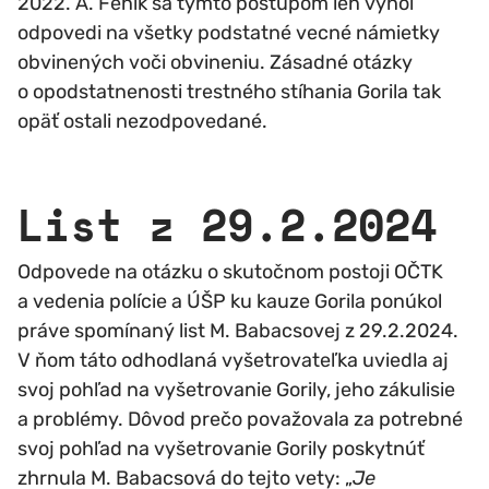
2022. A. Feník sa týmto postupom len vyhol
odpovedi na všetky podstatné vecné námietky
obvinených voči obvineniu. Zásadné otázky
o opodstatnenosti trestného stíhania Gorila tak
opäť ostali nezodpovedané.
List z 29.2.2024
Odpovede na otázku o skutočnom postoji OČTK
a vedenia polície a ÚŠP ku kauze Gorila ponúkol
práve spomínaný list M. Babacsovej z 29.2.2024.
V ňom táto odhodlaná vyšetrovateľka uviedla aj
svoj pohľad na vyšetrovanie Gorily, jeho zákulisie
a problémy. Dôvod prečo považovala za potrebné
svoj pohľad na vyšetrovanie Gorily poskytnúť
zhrnula M. Babacsová do tejto vety: „
Je