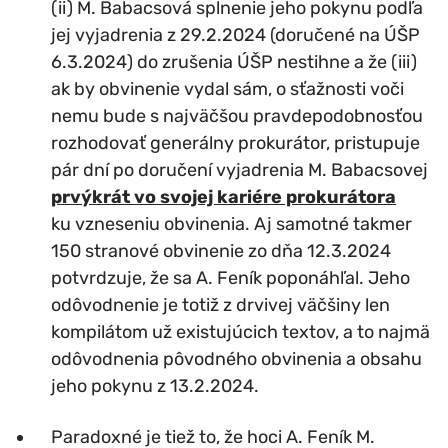
(ii) M. Babacsová splnenie jeho pokynu podľa
jej vyjadrenia z 29.2.2024 (doručené na ÚŠP
6.3.2024) do zrušenia ÚŠP nestihne a že (iii)
ak by obvinenie vydal sám, o sťažnosti voči
nemu bude s najväčšou pravdepodobnosťou
rozhodovať generálny prokurátor, pristupuje
pár dní po doručení vyjadrenia M. Babacsovej
prvýkrát vo svojej kariére prokurátora
ku vzneseniu obvinenia. Aj samotné takmer
150 stranové obvinenie zo dňa 12.3.2024
potvrdzuje, že sa A. Feník poponáhľal. Jeho
odôvodnenie je totiž z drvivej väčšiny len
kompilátom už existujúcich textov, a to najmä
odôvodnenia pôvodného obvinenia a obsahu
jeho pokynu z 13.2.2024.
Paradoxné je tiež to, že hoci A. Feník M.