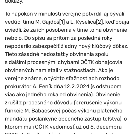
dôkazy.
To napokon v minulosti verejne potvrdili aj bývalí
vedúci tímu M. Gajdoš
[1]
a L. Kyselica
[2]
, keď obaja
uviedli, že za ich pôsobenia v tíme to na obvinenie
nebolo. Do spisu sa pritom za posledné roky
nepodarilo zabezpečiť žiadny nový kľúčový dôkaz.
Tieto zásadné nedostatky obvinenia spolu
s ďalšími procesnými chybami OČTK obhajcovia
obvinených namietali v sťažnostiach. Ako je
verejne známe, o týchto sťažnostiach rozhodol
prokurátor A. Feník dňa 12.2.2024 (s odstupom
viac ako jedného roka od obvinenia). Obvinenie
zrušil z procesného dôvodu (prerušenie výkonu
funkcie M. Babacsovej počas výkonu plateného
mandátu poslankyne obecného zastupiteľstva), o
ktorom mali OČTK vedomosť už od 6. decembra