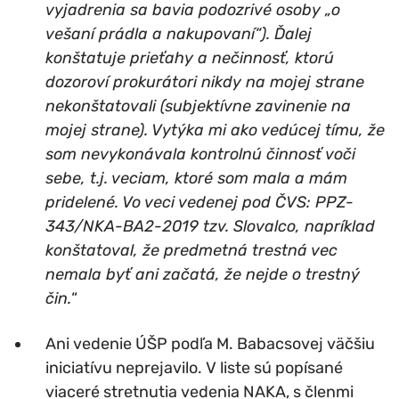
vyjadrenia sa bavia podozrivé osoby „o
vešaní prádla a nakupovaní“). Ďalej
konštatuje prieťahy a nečinnosť, ktorú
dozoroví prokurátori nikdy na mojej strane
nekonštatovali (subjektívne zavinenie na
mojej strane). Vytýka mi ako vedúcej tímu, že
som nevykonávala kontrolnú činnosť voči
sebe, t.j. veciam, ktoré som mala a mám
pridelené. Vo veci vedenej pod ČVS: PPZ-
343/NKA-BA2-2019 tzv. Slovalco, napríklad
konštatoval, že predmetná trestná vec
nemala byť ani začatá, že nejde o trestný
čin.
“
Ani vedenie ÚŠP podľa M. Babacsovej väčšiu
iniciatívu neprejavilo. V liste sú popísané
viaceré stretnutia vedenia NAKA, s členmi