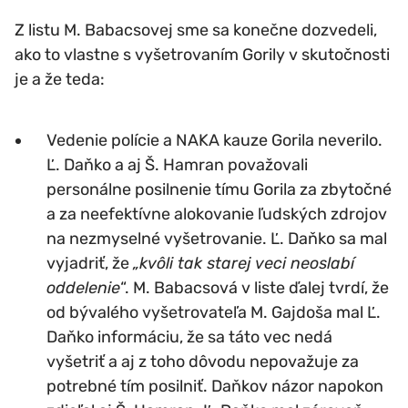
Z listu M. Babacsovej sme sa konečne dozvedeli,
ako to vlastne s vyšetrovaním Gorily v skutočnosti
je a že teda:
Vedenie polície a NAKA kauze Gorila neverilo.
Ľ. Daňko a aj Š. Hamran považovali
personálne posilnenie tímu Gorila za zbytočné
a za neefektívne alokovanie ľudských zdrojov
na nezmyselné vyšetrovanie. Ľ. Daňko sa mal
vyjadriť, že
„kvôli tak starej veci neoslabí
oddelenie
“. M. Babacsová v liste ďalej tvrdí, že
od bývalého vyšetrovateľa M. Gajdoša mal Ľ.
Daňko informáciu, že sa táto vec nedá
vyšetriť a aj z toho dôvodu nepovažuje za
potrebné tím posilniť. Daňkov názor napokon