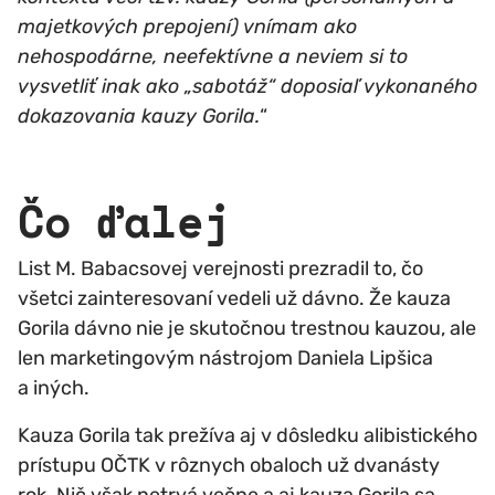
majetkových prepojení) vnímam ako
nehospodárne, neefektívne a neviem si to
vysvetliť inak ako „sabotáž“ doposiaľ vykonaného
dokazovania kauzy Gorila.
“
Čo ďalej
List M. Babacsovej verejnosti prezradil to, čo
všetci zainteresovaní vedeli už dávno. Že kauza
Gorila dávno nie je skutočnou trestnou kauzou, ale
len marketingovým nástrojom Daniela Lipšica
a iných.
Kauza Gorila tak prežíva aj v dôsledku alibistického
prístupu OČTK v rôznych obaloch už dvanásty
rok. Nič však netrvá večne a aj kauza Gorila sa