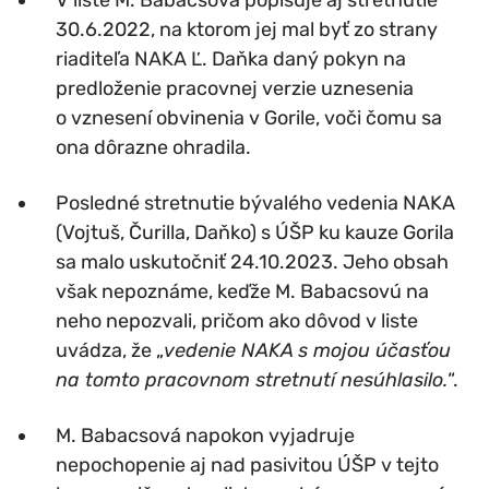
30.6.2022, na ktorom jej mal byť zo strany
riaditeľa NAKA Ľ. Daňka daný pokyn na
predloženie pracovnej verzie uznesenia
o vznesení obvinenia v Gorile, voči čomu sa
ona dôrazne ohradila.
Posledné stretnutie bývalého vedenia NAKA
(Vojtuš, Čurilla, Daňko) s ÚŠP ku kauze Gorila
sa malo uskutočniť 24.10.2023. Jeho obsah
však nepoznáme, keďže M. Babacsovú na
neho nepozvali, pričom ako dôvod v liste
uvádza, že „
vedenie NAKA s mojou účasťou
na tomto pracovnom stretnutí nesúhlasilo.
“.
M. Babacsová napokon vyjadruje
nepochopenie aj nad pasivitou ÚŠP v tejto