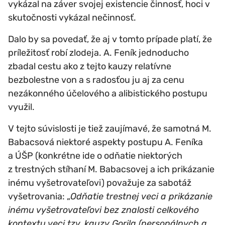
vykázal na záver svojej existencie činnosť, hoci v
skutočnosti vykázal nečinnosť.
Dalo by sa povedať, že aj v tomto prípade platí, že
príležitosť robí zlodeja. A. Feník jednoducho
zbadal cestu ako z tejto kauzy relatívne
bezbolestne von a s radosťou ju aj za cenu
nezákonného účelového a alibistického postupu
využil.
V tejto súvislosti je tiež zaujímavé, že samotná M.
Babacsová niektoré aspekty postupu A. Feníka
a ÚŠP (konkrétne ide o odňatie niektorých
z trestných stíhaní M. Babacsovej a ich prikázanie
inému vyšetrovateľovi) považuje za sabotáž
vyšetrovania: „
Odňatie trestnej veci a prikázanie
inému vyšetrovateľovi bez znalosti celkového
kontextu veci tzv. kauzy Gorila (personálnych a