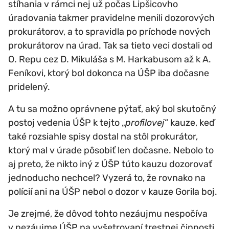
stíhania v rámci nej už počas Lipšicovho
úradovania takmer pravidelne menili dozorových
prokurátorov, a to spravidla po príchode nových
prokurátorov na úrad. Tak sa tieto veci dostali od
O. Repu cez D. Mikuláša s M. Harkabusom až k A.
Feníkovi, ktorý bol dokonca na ÚŠP iba dočasne
pridelený.
A tu sa možno oprávnene pýtať, aký bol skutočný
postoj vedenia ÚŠP k tejto „
profilovej
“ kauze, keď
také rozsiahle spisy dostal na stôl prokurátor,
ktorý mal v úrade pôsobiť len dočasne. Nebolo to
aj preto, že nikto iný z ÚŠP túto kauzu dozorovať
jednoducho nechcel? Vyzerá to, že rovnako na
polícií ani na ÚŠP nebol o dozor v kauze Gorila boj.
Je zrejmé, že dôvod tohto nezáujmu nespočíva
v nezáujme ÚŠP na vyšetrovaní trestnej činnosti.