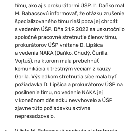
tímu, ako aj s prokurátormi ÚŠP. Ľ. Daňko mal
M. Babacsovú informovať, že otázku zrušenie
špecializovaného tímu rieši poza jej chrbát
s vedením ÚŠP. Dňa 21.9.2022 sa uskutočnilo
spoločné pracovné stretnutie členov tímu,
prokurátorov ÚŠP vrátane D. Lipšica
a vedenia NAKA (Daňko, Chudý, Čurilla,
Vojtuš), na ktorom mala prebehnúť
komunikácia k trestným veciam z kauzy
Gorila. Výsledkom stretnutia síce mala byť
požiadavka D. Lipšica a prokurátorov ÚŠP na
posilnenie tímu, no vedenie NAKA jej
v konečnom dôsledku nevyhovelo a ÚŠP
zjavne túto požiadavku aktívne
nepresadzovalo.
V liste M. Babacsová popisuje aj stretnutie