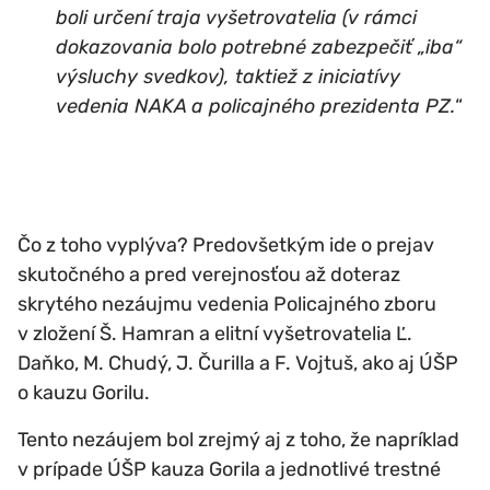
boli určení traja vyšetrovatelia (v rámci
dokazovania bolo potrebné zabezpečiť „iba“
výsluchy svedkov), taktiež z iniciatívy
vedenia NAKA a policajného prezidenta PZ.
“
Čo z toho vyplýva? Predovšetkým ide o prejav
skutočného a pred verejnosťou až doteraz
skrytého nezáujmu vedenia Policajného zboru
v zložení Š. Hamran a elitní vyšetrovatelia Ľ.
Daňko, M. Chudý, J. Čurilla a F. Vojtuš, ako aj ÚŠP
o kauzu Gorilu.
Tento nezáujem bol zrejmý aj z toho, že napríklad
v prípade ÚŠP kauza Gorila a jednotlivé trestné