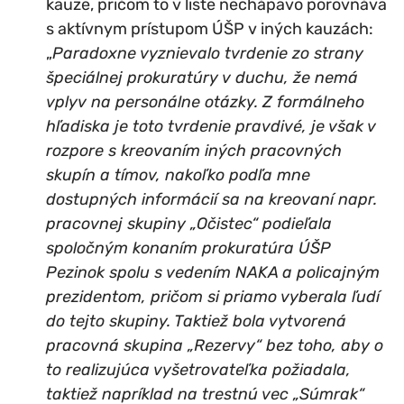
kauze, pričom to v liste nechápavo porovnáva
s aktívnym prístupom ÚŠP v iných kauzách:
„
Paradoxne vyznievalo tvrdenie zo strany
špeciálnej prokuratúry v duchu, že nemá
vplyv na personálne otázky. Z formálneho
hľadiska je toto tvrdenie pravdivé, je však v
rozpore s kreovaním iných pracovných
skupín a tímov, nakoľko podľa mne
dostupných informácií sa na kreovaní napr.
pracovnej skupiny „Očistec“ podieľala
spoločným konaním prokuratúra ÚŠP
Pezinok spolu s vedením NAKA a policajným
prezidentom, pričom si priamo vyberala ľudí
do tejto skupiny. Taktiež bola vytvorená
pracovná skupina „Rezervy“ bez toho, aby o
to realizujúca vyšetrovateľka požiadala,
taktiež napríklad na trestnú vec „Súmrak“