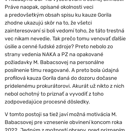
Práve naopak, opísané okolnosti veci
a predovšetkým obsah spisu ku kauze Gorila
zhodne ukazujú skôr na to, že všetci
zainteresovaní si boli vedomí toho, že táto trestná
vec nikam nevedie. Tak prečo tomu venovať ďalšie
úsilie a cenné ľudské zdroje? Preto nebolo zo
strany vedenia NAKA a PZ na opakované
požiadavky M. Babacsovej na personálne
posilnenie tímu reagované. A preto bola údajná
profilová kauza Gorila daná do dozoru dočasne
pridelenému prokurátorovi. Akurát už nikto z nich
nebol ochotný to priznať a vyvodiť z toho
zodpovedajúce procesné dôsledky.
V tomto postoji sa tiež javí možná motivácia M.
Babacsovej pre vznesenie obvinení koncom roka
2022. Jedným z možností obrany, pred priznaním