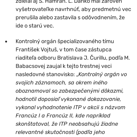
zdieľal aj Š. Hamran. Ľ. Daňko mal zároveň
vyšetrovateľke navrhnúť, aby predmetnú vec
prerušila alebo zastavila s odôvodnením, že
ide o starú vec.
Kontrolný orgán špecializovaného tímu
František Vojtuš, v tom čase zástupca
riaditeľa odboru Bratislava J. Čurillu, podľa M.
Babacsovej zaujal k tejto trestnej veci
nasledovné stanovisko: „
Kontrolný orgán vo
svojich záznamoch, sa okrem iného
oboznamoval so zabezpečenými dôkazmi,
hodnotil doposiaľ vykonané dokazovanie,
vykonal vyhodnotenie ITP v akcii s názvom
Francúz I a Francúz II, kde napríklad
skonštatoval, že ITP neobsahujú žiadne
relevantné skutočnosti (podľa jeho