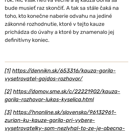
bude musieť raz skončiť. A tak sa stále čaká na
toho, kto konečne naberie odvahu na jediné
zákonné rozhodnutie, ktoré v tejto kauze
prichádza do úvahy a ktoré by znamenalo jej
definitívny koniec.
[1]
https://dennikn.sk/653316/kauza-gorila-
vysetrovatel-gajdos-rozhovor/
[2]
https://domov.sme.sk/c/22221902/kauza-
gorila-rozhovor-lukas-kyselica.html
[3]
https://hnonline.sk/slovensko/96132961-
zurian-ku-kauze-gorila-pri-vybere-
vysetrovatelky-som-nezlyhal-to-ze-je-obecna-