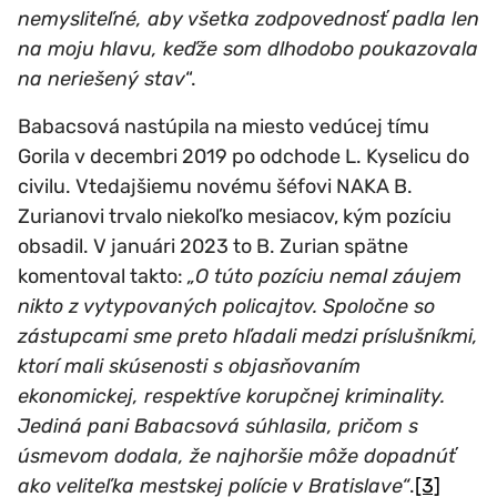
nemysliteľné, aby všetka zodpovednosť padla len
na moju hlavu, keďže som dlhodobo poukazovala
na neriešený stav
“.
Babacsová nastúpila na miesto vedúcej tímu
Gorila v decembri 2019 po odchode L. Kyselicu do
civilu. Vtedajšiemu novému šéfovi NAKA B.
Zurianovi trvalo niekoľko mesiacov, kým pozíciu
obsadil. V januári 2023 to B. Zurian spätne
komentoval takto:
„O túto pozíciu nemal záujem
nikto z vytypovaných policajtov. Spoločne so
zástupcami sme preto hľadali medzi príslušníkmi,
ktorí mali skúsenosti s objasňovaním
ekonomickej, respektíve korupčnej kriminality.
Jediná pani Babacsová súhlasila, pričom s
úsmevom dodala, že najhoršie môže dopadnúť
ako veliteľka mestskej polície v Bratislave“
.
[3]