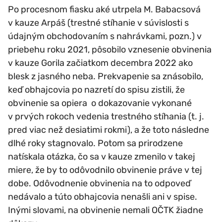
Po procesnom fiasku aké utrpela M. Babacsová
v kauze Arpáš (trestné stíhanie v súvislosti s
údajným obchodovaním s nahrávkami, pozn.) v
priebehu roku 2021, pôsobilo vznesenie obvinenia
v kauze Gorila začiatkom decembra 2022 ako
blesk z jasného neba. Prekvapenie sa znásobilo,
keď obhajcovia po nazretí do spisu zistili, že
obvinenie sa opiera o dokazovanie vykonané
v prvých rokoch vedenia trestného stíhania (t. j.
pred viac než desiatimi rokmi), a že toto následne
dlhé roky stagnovalo. Potom sa prirodzene
natískala otázka, čo sa v kauze zmenilo v takej
miere, že by to odôvodnilo obvinenie práve v tej
dobe. Odôvodnenie obvinenia na to odpoveď
nedávalo a túto obhajcovia nenašli ani v spise.
Inými slovami, na obvinenie nemali OČTK žiadne