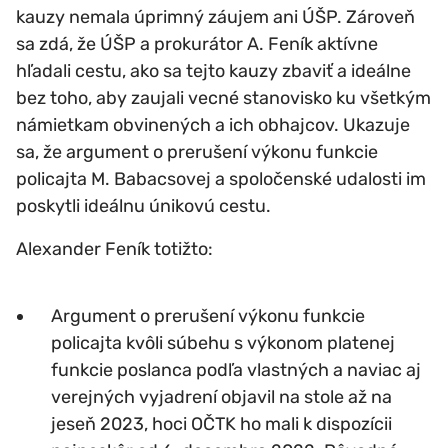
kauzy nemala úprimný záujem ani ÚŠP. Zároveň
sa zdá, že ÚŠP a prokurátor A. Feník aktívne
hľadali cestu, ako sa tejto kauzy zbaviť a ideálne
bez toho, aby zaujali vecné stanovisko ku všetkým
námietkam obvinených a ich obhajcov. Ukazuje
sa, že argument o prerušení výkonu funkcie
policajta M. Babacsovej a spoločenské udalosti im
poskytli ideálnu únikovú cestu.
Alexander Feník totižto:
Argument o prerušení výkonu funkcie
policajta kvôli súbehu s výkonom platenej
funkcie poslanca podľa vlastných a naviac aj
verejných vyjadrení objavil na stole až na
jeseň 2023, hoci OČTK ho mali k dispozícii