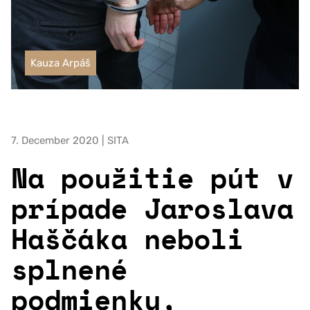
Kauza Arpáš
7. December 2020 | SITA
Na použitie pút v
prípade Jaroslava
Haščáka neboli
splnené
podmienky,