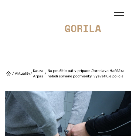
Kauza
Na použitie pút v prípade Jaroslava Haščáka
/
Aktuality
/
/
Arpáš
neboli splnené podmienky, vysvetľuje polícia